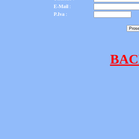
E-Mail
:
P.Iva
:
BAC