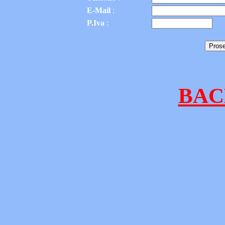
E-Mail
:
P.Iva
:
BAC