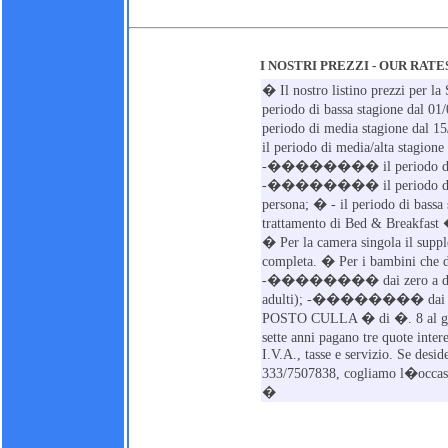
I NOSTRI PREZZI - OUR RATE
� Il nostro listino prezzi 
periodo di bassa stagione da
periodo di media stagione da
il periodo di media/alta stagion
-�������� il periodo di alta 
-�������� il periodo di medi
persona; � - il periodo di bassa
trattamento di Bed & Breakfast 
� Per la camera singola il supp
completa. � Per i bambini che d
-�������� dai zero a due ann
adulti); -�������� dai 
POSTO CULLA � di �. 8 al gior
sette anni pagano tre quote inte
I.V.A., tasse e servizio. Se desid
333/7507838, cogliamo l�occasion
�