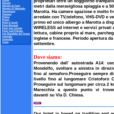
proprietari offre un soggiorno tranquill
Loreto
Marotta
metri dalla meravigliosa spiaggia e a 50
Marotta di Fano
Marotta di Mondolfo
Marotta. Ha camere spaziose e molto 
Massignano
Numana
arredate con TV,telefono, VHS-DVD e ven
Pedaso
Pesaro
primo ed unico albergo a Marotta a dis
Porto d'Ascoli
Porto Recanati
WIRELESS ad internet e servizi privati 
Porto San Giorgio
Porto Sant'Elpidio
lettura, cabine proprie al mare, parcheg
San Benedetto del Tronto
Senigalia
inglese e francese. Periodo apertura da
Senigallia
Sirolo
settembre.
Dove siamo:
Provenendo dall' autostrada A14: usc
Mondolfo, svoltare a sinistra in direzi
fino al semaforo.Proseguire sempre dir
livello fino al lungomare Cristoforo C
Proseguire sul lungomare per circa 2 km
Marecchia a questo punto vi trover
davanti su Via D. Chiesa.
Our hotel is based on tradition and go