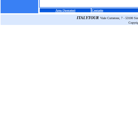
Area Operatori
Contatto
ITALYTOUR
Viale Curtatone, 7 - 53100 S
Copyri