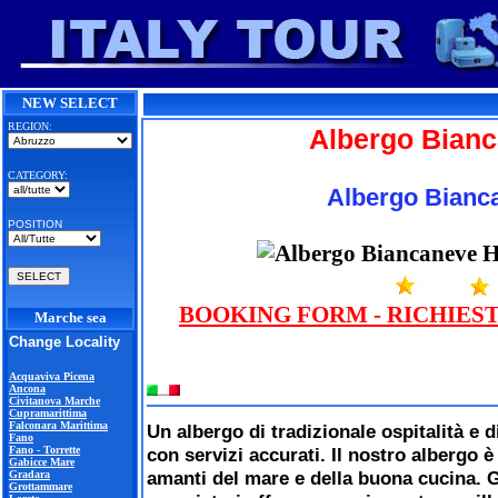
NEW SELECT
REGION:
Albergo Bian
CATEGORY:
Albergo Bianc
POSITION
BOOKING FORM - RICHIES
Marche sea
Change Locality
Acquaviva Picena
Ancona
Civitanova Marche
Cupramarittima
Falconara Marittima
Un albergo di tradizionale ospitalità e 
Fano
Fano - Torrette
con servizi accurati. Il nostro albergo è
Gabicce Mare
amanti del mare e della buona cucina. G
Gradara
Grottammare