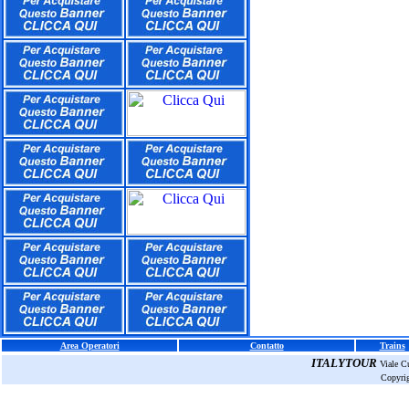
Area Operatori
Contatto
Trains
ITALYTOUR
Viale C
Copyri