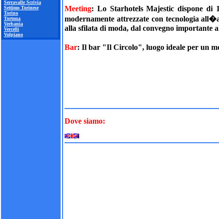
Serravalle Scrivia
Meeting
: Lo Starhotels Majestic dispone di 1
Settimo Torinese
Torino
modernamente attrezzate con tecnologia all�av
Tortona
Verbania
alla sfilata di moda, dal convegno importante a
Vercelli
Volpiano
Bar
: Il bar "Il Circolo", luogo ideale per un m
Dove siamo: