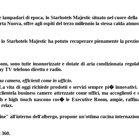
ti e lampadari di epoca, lo Starhotels Majestic situato nel cuore della
rta Nuova, offre agli ospiti del terzo millennio la stessa calda atmosf
e lo Starhotels Majestic ha potuto recuperare pienamente la prezio
m, sono tutte insonorizzate e dotate di aria condizionata regola
pay TV telefono diretto e radio.
 camera, efficienti come in ufficio.
a vita di oggi richiede prodotti e servizi sempre pi� innovativi.
clientela business camere attrezzate come uffici, ma accoglienti e 
tech e high touch nascono cos� le Executive Room, ampie, raffina
 relax.
ine" all'interno dell'albergo, propone un'ottima cucina internaziona
l 360.