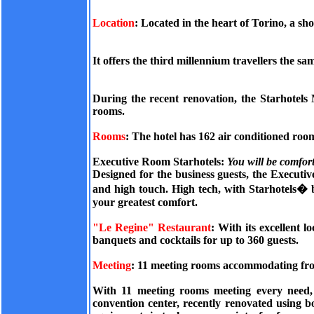
Location
: Located in the heart of Torino, a sh
It offers the third millennium travellers the s
During the recent renovation, the Starhotels M
rooms.
Rooms
: The hotel has 162 air conditioned room
Executive Room Starhotels
:
You will be comfort
Designed for the business guests, the Executi
and high touch. High tech, with Starhotels� be
your greatest comfort.
"Le Regine" Restaurant
: With its excellent 
banquets and cocktails for up to 360 guests.
Meeting
: 11 meeting rooms accommodating from
With 11 meeting rooms meeting every need, i
convention center, recently renovated using b