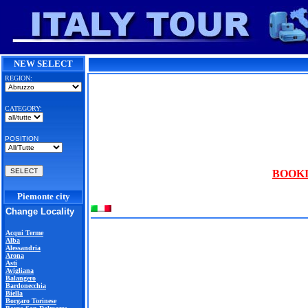
NEW SELECT
REGION:
CATEGORY:
POSITION
BOOKI
Piemonte city
Change Locality
Acqui Terme
Alba
Alessandria
Arona
Asti
Avigliana
Balangero
Bardonecchia
Biella
Borgaro Torinese