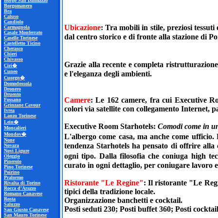
Borgo San Dalmazzo
Borgomanero
Bra
Caluso
Candiolo
Ubicazione
: Tra mobili in stile, preziosi tessu
Carmagnola
Casale Monferrato
dal centro storico e di fronte alla stazione di Po
Caselle Torinese
Castelletto Ticino
Cherasco
Chieri
Chivasso
Grazie alla recente e completa ristrutturazion
Ciri�
Cuneo
e l'eleganza degli ambienti.
Cuorgn�
Domodossola
Dronero
Druento
Camere
: Le 162 camere, fra cui Executive Roo
Fossano
Grinzane Cavour
colori via satellite con collegamento Internet, 
Ivrea
Lanzo Torinese
Lein�
Executive Room Starhotels
:
Comodi come in una
Moncalieri
Mondov�
L'albergo come casa, ma anche come ufficio. L
None
tendenza Starhotels ha pensato di offrire alla 
Novara
Novi Ligure
ogni tipo. Dalla filosofia che coniuga high 
Oleggio
Pinerolo
curato in ogni dettaglio, per coniugare lavoro e
Pino Torinese
Poirino
Pralormo
Ristorante "Le Regine"
: Il ristorante "Le Reg
Rivalta di Torino
Rocca d'Arazzo
tipici della tradizione locale.
Romano Canavese
Rosta
Organizzazione banchetti e cocktail.
Saluzzo
Posti seduti 230; Posti buffet 360; Posti cocktai
San Giusto Canavese
San Mauro Torinese